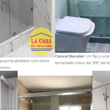
Cancel Bacalar:
Un fijo y un
 puerta abatible con vidrio
templado claro de 3/8″ de e
pesor.