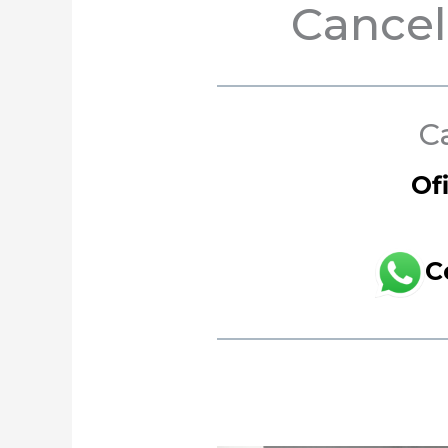
Cancel
C
Of
C