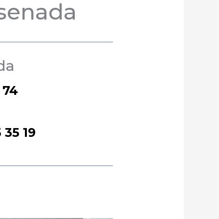
nsenada
da
 74
5 35 19