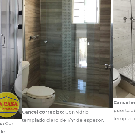
Cancel e
puerta ab
Cancel corredizo:
Con vidrio
templado
templado claro de 1/4″ de espesor.
o:
Con
 de